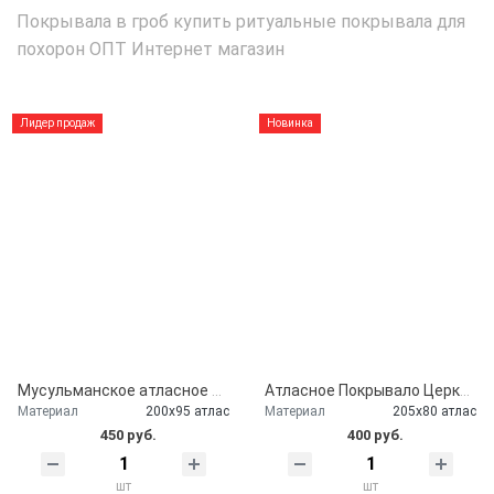
Покрывала в гроб купить ритуальные покрывала для
похорон ОПТ Интернет магазин
Лидер продаж
Новинка
Мусульманское атласное покрывало Кул шариф
Атласное Покрывало Церковь серебро
Материал
200х95 атлас
Материал
205х80 атлас
450 руб.
400 руб.
шт
шт