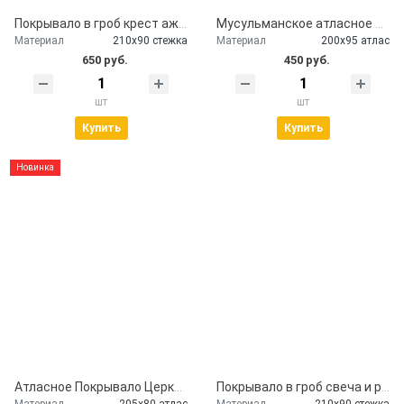
Покрывало в гроб крест ажурный серебро
Мусульманское атласное покрывало Кул шариф
Материал
210х90 стежка
Материал
200х95 атлас
650 руб.
450 руб.
шт
шт
Купить
Купить
Новинка
Атласное Покрывало Церковь
Покрывало в гроб свеча и розы
Материал
205х80 атлас
Материал
210х90 стежка