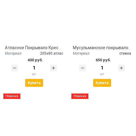
Атласное Покрывало Крест и розы
Мусульманское покрывало и наволочка стеганное
Материал
205х80 атлас
Материал
стежка
400 руб.
650 руб.
шт
шт
Купить
Купить
Новинка
Новинка