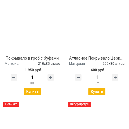
Покрывало в гроб с буфами
Атласное Покрывало Церковь серебро
Материал
210х85 атлас
Материал
205х80 атлас
1 950 руб.
400 руб.
шт
шт
Купить
Купить
Новинка
Лидер продаж