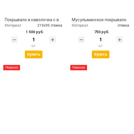
Покрывало и наволочка с вышивкой
Мусульманское покрывало на гроб стеганное
Материал
210х90 стежка
Материал
стежка
1 500 руб.
750 руб.
шт
шт
Купить
Купить
Новинка
Новинка