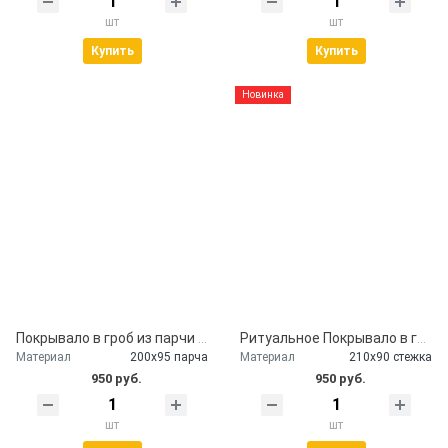
шт
шт
Купить
Купить
Новинка
Покрывало в гроб из парчи бардо
Ритуальное Покрывало в гроб глиттер серебро
Материал
200х95 парча
Материал
210х90 стежка
950 руб.
950 руб.
шт
шт