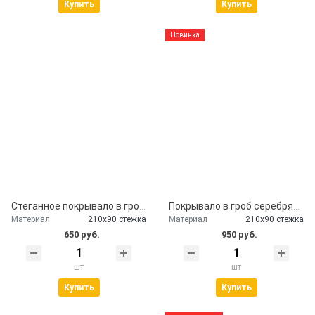
Купить
Купить
Новинка
Стеганное покрывало в гроб церковь
Покрывало в гроб серебряное
Материал
210х90 стежка
Материал
210х90 стежка
650 руб.
950 руб.
шт
шт
Купить
Купить