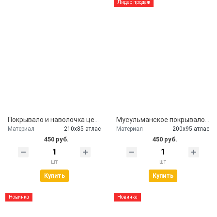
Лидер продаж
Покрывало и наволочка церковное атлас
Мусульманское покрывало на гроб атласное
Материал
210х85 атлас
Материал
200х95 атлас
450 руб.
450 руб.
шт
шт
Купить
Купить
Новинка
Новинка