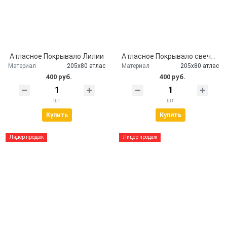
Атласное Покрывало Лилии
Атласное Покрывало свеча и розы Серебро
Материал
205х80 атлас
Материал
205х80 атлас
400 руб.
400 руб.
шт
шт
Купить
Купить
Лидер продаж
Лидер продаж