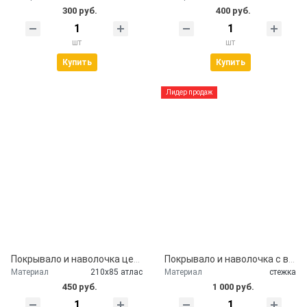
300 руб.
400 руб.
шт
шт
Купить
Купить
Лидер продаж
Покрывало и наволочка церковное атлас
Покрывало и наволочка с вышивкой и цветами
Материал
210х85 атлас
Материал
стежка
450 руб.
1 000 руб.