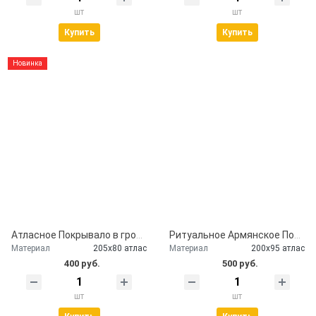
шт
шт
Купить
Купить
Новинка
Атласное Покрывало в гроб герб РФ
Ритуальное Армянское Покрывало в гроб
Материал
205х80 атлас
Материал
200х95 атлас
400 руб.
500 руб.
шт
шт