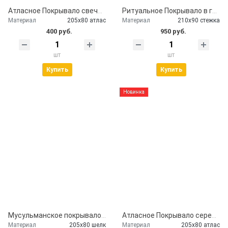
Атласное Покрывало свеча и розы
Ритуальное Покрывало в гроб православное
Материал
205х80 атлас
Материал
210х90 стежка
400 руб.
950 руб.
шт
шт
Купить
Купить
Новинка
Мусульманское покрывало на гроб шелковое
Атласное Покрывало серебряный глиттер
Материал
205х80 шелк
Материал
205х80 атлас