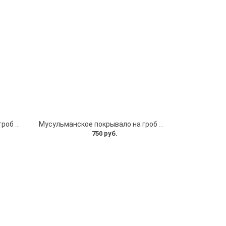
Мусульманское покрывало на гроб атласное
Мусульманское покрывало на гроб стеганное
750 руб.