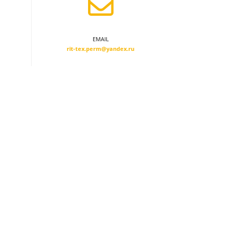
EMAIL
rit-tex.perm@yandex.ru