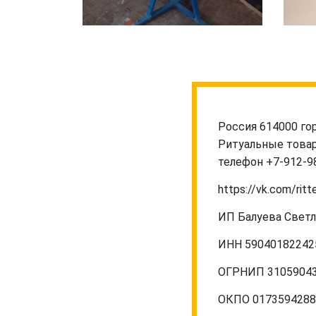
Россия 614000 го
Ритуальные това
телефон +7-912-9
https://vk.com/ritt
ИП Балуева Свет
ИНН 5904018224
ОГРНИП 3105904
ОКПО 017359428