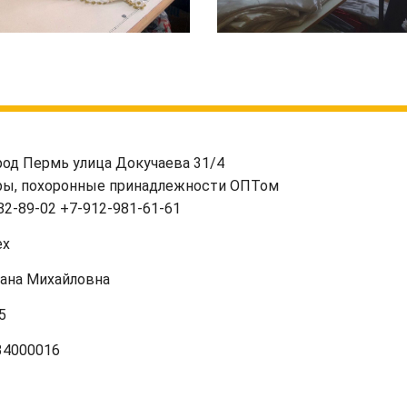
род Пермь улица Докучаева 31/4
ры, похоронные принадлежности ОПТом
82-89-02
+7-912-981-61-61
ex
лана Михайловна
25
34000016
8