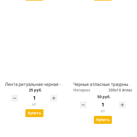
Лента ритуальная черная - помним, скорбим
Черные атласные траурные ленты - скорбим и помним
25 руб.
Материал
200х10 Атлас
50 руб.
шт
шт
Купить
Купить