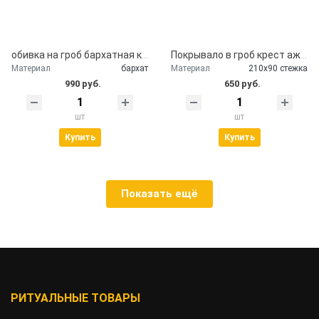
обивка на гроб бархатная крышка гроба
Покрывало в гроб крест ажурный серебро
Материал
бархат
Материал
210х90 стежка
990 руб.
650 руб.
шт
шт
Купить
Купить
Показать ещё
РИТУАЛЬНЫЕ ТОВАРЫ