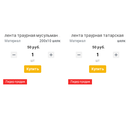
лента траурная мусульманская
лента траурная татарская
Материал
200х10 шелк
Материал
шелк
50 руб.
50 руб.
шт
шт
Купить
Купить
Лидер продаж
Лидер продаж