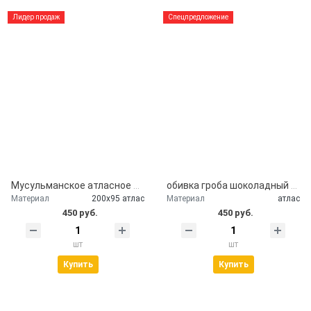
Лидер продаж
Спецпредложение
Мусульманское атласное покрывало Кул шариф
обивка гроба шоколадный атлас
Материал
200х95 атлас
Материал
атлас
450 руб.
450 руб.
шт
шт
Купить
Купить