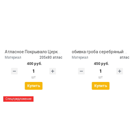
Атласное Покрывало Церковь
обивка гроба серебряный атлас
Материал
205х80 атлас
Материал
атлас
400 руб.
450 руб.
шт
шт
Купить
Купить
Спецпредложение