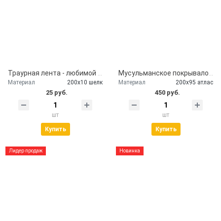
Траурная лента - любимой бабушке
Мусульманское покрывало на гроб атласное
Материал
200х10 шелк
Материал
200х95 атлас
25 руб.
450 руб.
шт
шт
Купить
Купить
Лидер продаж
Новинка