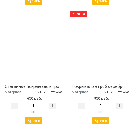
Купить
Купить
Новинка
Стеганное покрывало в гроб церковь
Покрывало в гроб серебряное
Материал
210х90 стежка
Материал
210х90 стежка
650 руб.
950 руб.
шт
шт
Купить
Купить