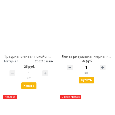
Траурная лента - покойся с миром
Лента ритуальная черная - помним, скорбим
25 руб.
Материал
200х10 шелк
25 руб.
шт
шт
Купить
Купить
Новинка
Лидер продаж