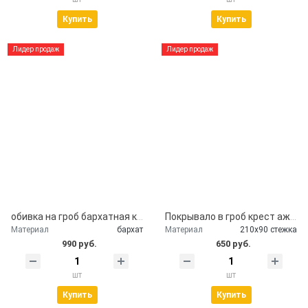
Купить
Купить
Лидер продаж
Лидер продаж
обивка на гроб бархатная крышка гроба
Покрывало в гроб крест ажурный серебро
Материал
бархат
Материал
210х90 стежка
990 руб.
650 руб.
шт
шт
Купить
Купить