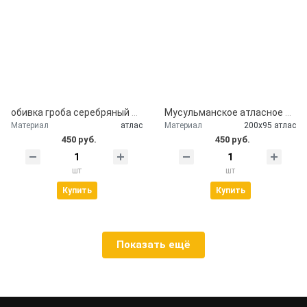
обивка гроба серебряный атлас
Мусульманское атласное покрывало Кул шариф
Материал
атлас
Материал
200х95 атлас
450 руб.
450 руб.
шт
шт
Купить
Купить
Показать ещё