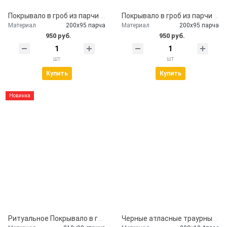
Покрывало в гроб из парчи с наволочкой
Покрывало в гроб из парчи бардо
Материал
200х95 парча
Материал
200х95 парча
950 руб.
950 руб.
шт
шт
Купить
Купить
Новинка
Ритуальное Покрывало в гроб глиттер серебро
Черные атласные траурные ленты - скорбим и помним