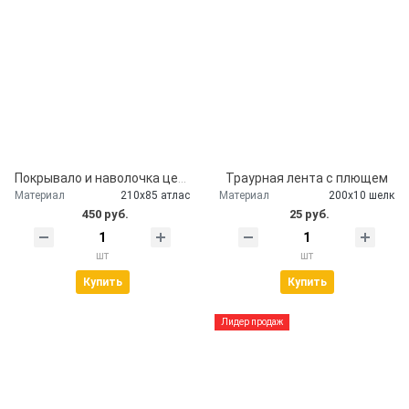
Покрывало и наволочка церковное атлас
Траурная лента с плющем
Материал
210х85 атлас
Материал
200х10 шелк
450 руб.
25 руб.
шт
шт
Купить
Купить
Лидер продаж