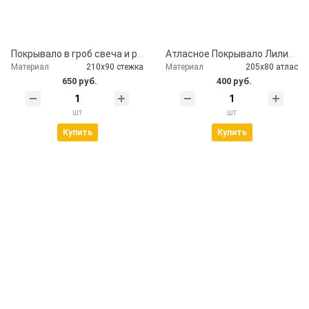
Покрывало в гроб свеча и розы
Атласное Покрывало Лилии серебро
Материал
210х90 стежка
Материал
205х80 атлас
650 руб.
400 руб.
шт
шт
Купить
Купить