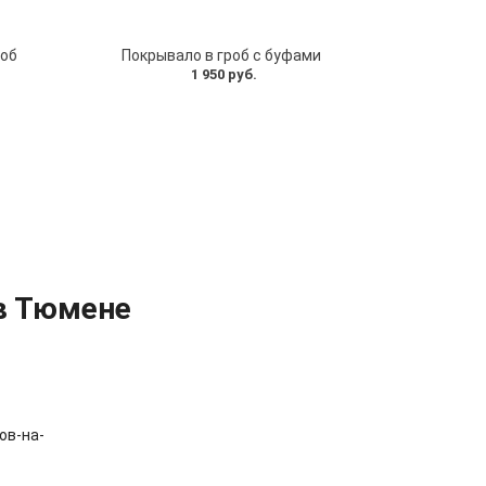
роб
Покрывало в гроб с буфами
1 950 руб.
 в Тюмене
ов-на-