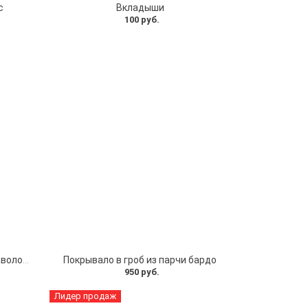
с
Вкладыши
100 руб.
Покрывало в гроб из парчи с наволочкой
Покрывало в гроб из парчи бардо
950 руб.
Лидер продаж