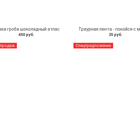
вка гроба шоколадный атлас
Траурная лента - покойся с 
450 руб.
25 руб.
 продаж
Спецпредложение