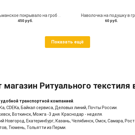
Мусульманское покрывало на гроб атласное
Наволочка на подушку в г
450 руб.
60 руб.
Показать ещё
 магазин Ритуального текстиля
,
удобной транспортной компанией
.
Ка, CDEKа, Байкал сервиса, Деловых линий, Почты России.
жевск, Воткинск, Можга -3 дня. Краснодар - неделя.
ий Новгород,
Екатеринбург,
Казань,
Челябинск,
Омск,
Самара,
Рост
тов,
Тюмень,
Тольятти из
Перми.