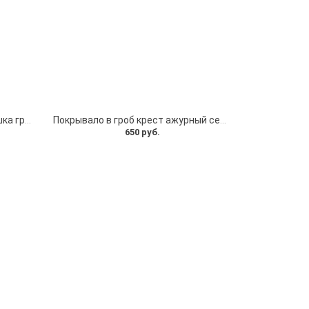
обивка на гроб бархатная крышка гроба
Покрывало в гроб крест ажурный серебро
650 руб.