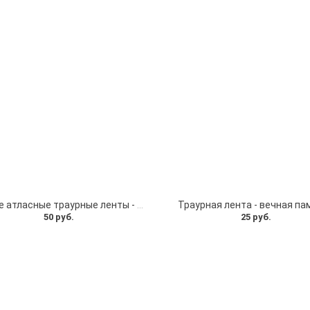
Черные атласные траурные ленты - скорбим и помним
Траурная лента - вечная па
50 руб.
25 руб.