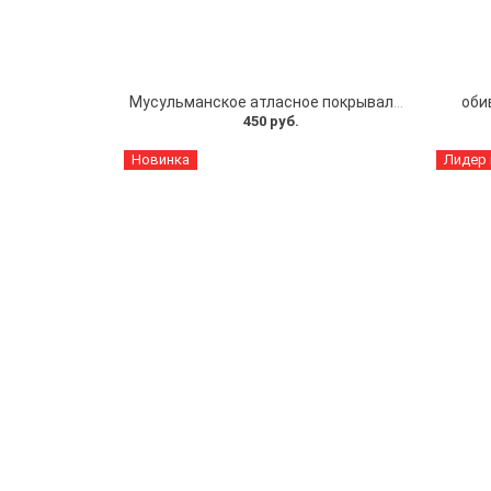
Мусульманское атласное покрывало Кул шариф
оби
450 руб.
Новинка
Лидер