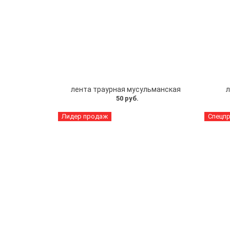
лента траурная мусульманская
л
50 руб.
Лидер продаж
Спецп