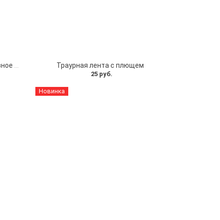
Покрывало и наволочка церковное атлас
Траурная лента с плющем
25 руб.
Новинка