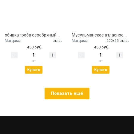
обивка гроба серебряный атлас
Мусульманское атласное покрывало Кул шариф
Материал
атлас
Материал
200х95 атлас
450 руб.
450 руб.
шт
шт
Купить
Купить
Показать ещё