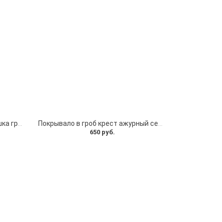
обивка на гроб бархатная крышка гроба
Покрывало в гроб крест ажурный серебро
650 руб.