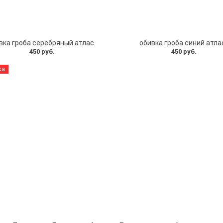
вка гроба серебряный атлас
обивка гроба синий атла
450 руб.
450 руб.
ка