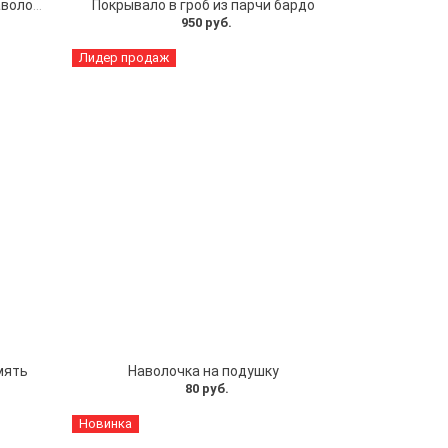
Покрывало в гроб из парчи с наволочкой
Покрывало в гроб из парчи бардо
950 руб.
Лидер продаж
мять
Наволочка на подушку
80 руб.
Новинка