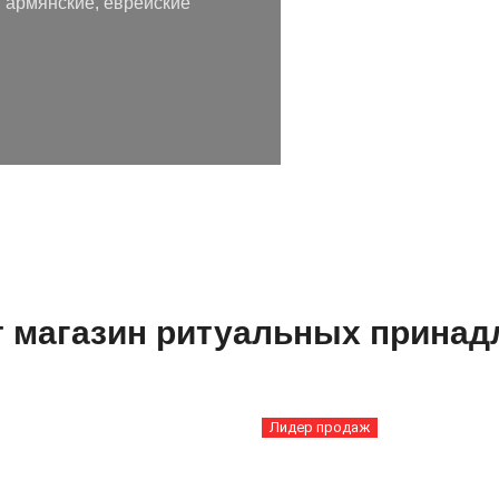
 армянские, еврейские
т магазин ритуальных принад
Лидер продаж