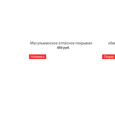
Мусульманское атласное покрывало Кул шариф
оби
450 руб.
Новинка
Лидер