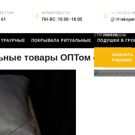
Шелковые,
Полотенца
атласные,
на крест с
ЕКТОРА
ВРЕМЯ РАБОТЫ
НАПИСАТЬ 
из
 61
ПН-ВС: 10.00 -18.00
@rittekspe
цветной
парчи,
печатью с
стеганные
глиттером
 ТРАУРНЫЕ
ПОКРЫВАЛА РИТУАЛЬНЫЕ
ПОДУШКИ В ГРО
ЗАКАЗАТЬ
ьные товары ОПТом от произ
ЗАКАЗАТЬ
ПОДУШКИ
РУШНИКИ