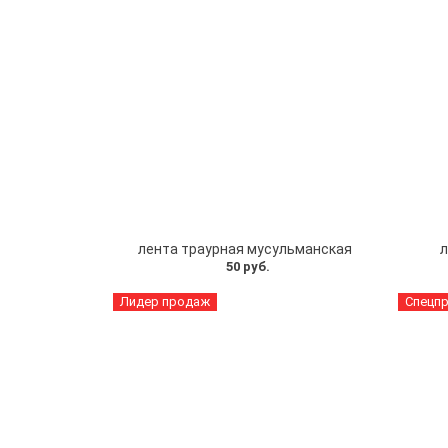
лента траурная мусульманская
л
50 руб.
Лидер продаж
Спецп