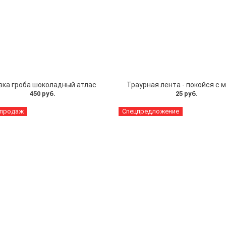
вка гроба шоколадный атлас
Траурная лента - покойся с 
450 руб.
25 руб.
 продаж
Спецпредложение