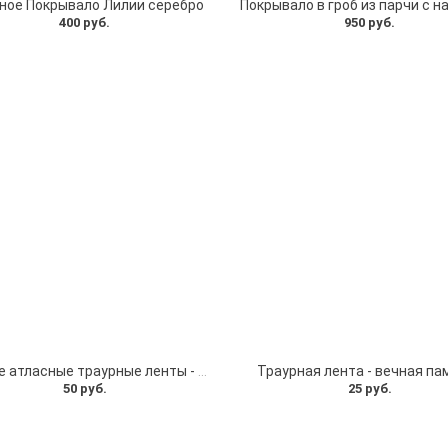
ное Покрывало Лилии серебро
400 руб.
950 руб.
Черные атласные траурные ленты - скорбим и помним
Траурная лента - вечная па
50 руб.
25 руб.