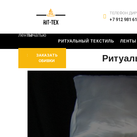
-
бархатные
черные,
с
ТЕЛЕФОН ДИР
белые,
крышкой
+7 912 981 61
зеленые
с
ленты
печатью
РИТУАЛЬНЫЙ ТЕКСТИЛЬ
ЛЕНТЫ
ЗАКАЗАТЬ
ЗАКАЗАТЬ
Ритуал
ЛЕНТЫ
ОБИВКИ