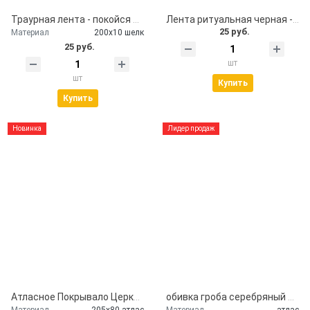
Траурная лента - покойся с миром
Лента ритуальная черная - помним, скорбим
25 руб.
Материал
200х10 шелк
25 руб.
шт
шт
Купить
Купить
Новинка
Лидер продаж
Атласное Покрывало Церковь
обивка гроба серебряный атлас
Материал
205х80 атлас
Материал
атлас