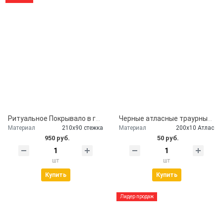
Ритуальное Покрывало в гроб глиттер серебро
Черные атласные траурные ленты - скорбим и помним
Материал
210х90 стежка
Материал
200х10 Атлас
950 руб.
50 руб.
шт
шт
Купить
Купить
Лидер продаж