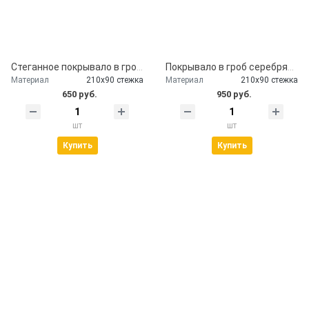
Стеганное покрывало в гроб церковь
Покрывало в гроб серебряное
Материал
210х90 стежка
Материал
210х90 стежка
650 руб.
950 руб.
шт
шт
Купить
Купить