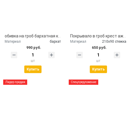
обивка на гроб бархатная крышка гроба
Покрывало в гроб крест ажурный серебро
Материал
бархат
Материал
210х90 стежка
990 руб.
650 руб.
шт
шт
Купить
Купить
Лидер продаж
Спецпредложение