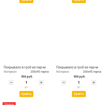
Купить
Купить
Покрывало в гроб из парчи с наволочкой
Покрывало в гроб из парчи бардо
Материал
200х95 парча
Материал
200х95 парча
950 руб.
950 руб.
шт
шт
Купить
Купить
Новинка