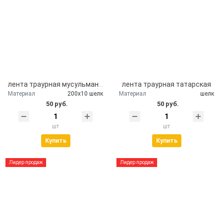
лента траурная мусульманская
лента траурная татарская
Материал
200х10 шелк
Материал
шелк
50 руб.
50 руб.
шт
шт
Купить
Купить
Лидер продаж
Лидер продаж