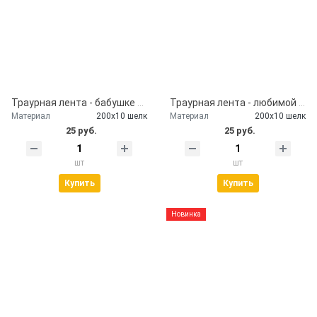
Траурная лента - бабушке от внуков
Траурная лента - любимой маме
Материал
200х10 шелк
Материал
200х10 шелк
25 руб.
25 руб.
шт
шт
Купить
Купить
Новинка