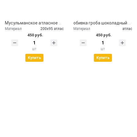
Мусульманское атласное покрывало Кул шариф
обивка гроба шоколадный атлас
Материал
200х95 атлас
Материал
атлас
450 руб.
450 руб.
шт
шт
Купить
Купить