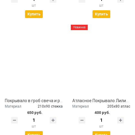
шт
шт
Купить
Купить
Новинка
Покрывало в гроб свеча и розы
Атласное Покрывало Лилии серебро
Материал
210х90 стежка
Материал
205х80 атлас
650 руб.
400 руб.
шт
шт