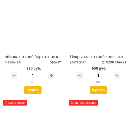
обивка на гроб бархатная крышка гроба
Покрывало в гроб крест ажурный серебро
Материал
бархат
Материал
210х90 стежка
990 руб.
650 руб.
шт
шт
Купить
Купить
Лидер продаж
Спецпредложение