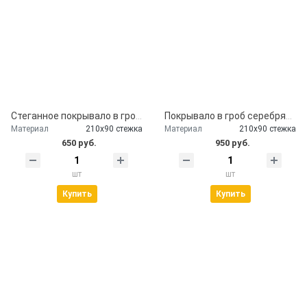
Стеганное покрывало в гроб церковь
Покрывало в гроб серебряное
Материал
210х90 стежка
Материал
210х90 стежка
650 руб.
950 руб.
шт
шт
Купить
Купить