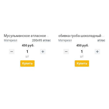
Мусульманское атласное покрывало Кул шариф
обивка гроба шоколадный атлас
Материал
200х95 атлас
Материал
атлас
450 руб.
450 руб.
шт
шт
Купить
Купить