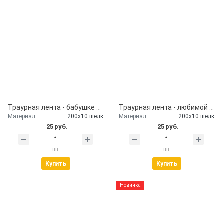
Траурная лента - бабушке от внуков
Траурная лента - любимой маме
Материал
200х10 шелк
Материал
200х10 шелк
25 руб.
25 руб.
шт
шт
Купить
Купить
Новинка