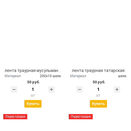
лента траурная мусульманская
лента траурная татарская
Материал
200х10 шелк
Материал
шелк
50 руб.
50 руб.
шт
шт
Купить
Купить
Лидер продаж
Лидер продаж