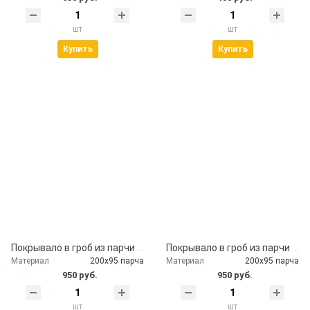
шт
шт
Купить
Купить
Покрывало в гроб из парчи с наволочкой
Покрывало в гроб из парчи бардо
Материал
200х95 парча
Материал
200х95 парча
950 руб.
950 руб.
шт
шт