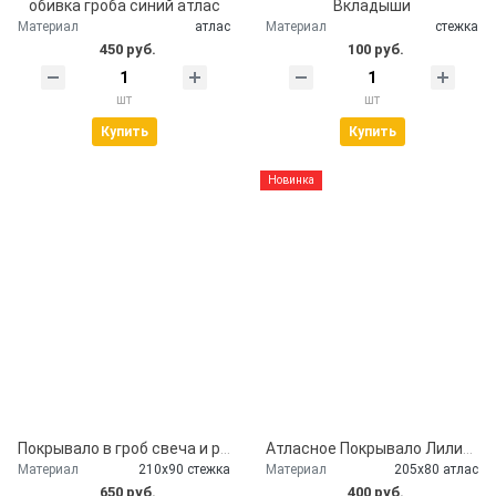
обивка гроба синий атлас
Вкладыши
Материал
атлас
Материал
стежка
450 руб.
100 руб.
шт
шт
Купить
Купить
Новинка
Покрывало в гроб свеча и розы
Атласное Покрывало Лилии серебро
Материал
210х90 стежка
Материал
205х80 атлас
650 руб.
400 руб.