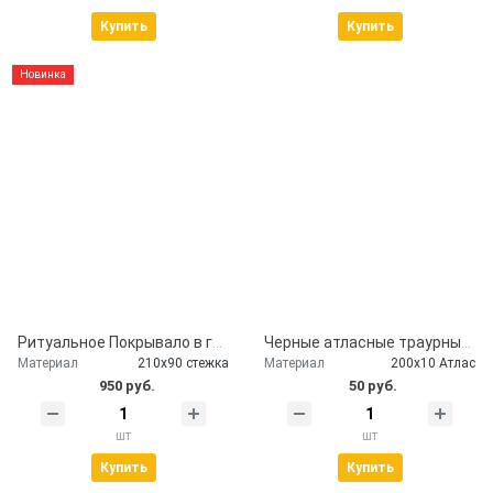
Купить
Купить
Новинка
Ритуальное Покрывало в гроб глиттер серебро
Черные атласные траурные ленты - скорбим и помним
Материал
210х90 стежка
Материал
200х10 Атлас
950 руб.
50 руб.
шт
шт
Купить
Купить