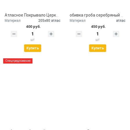
Атласное Покрывало Церковь
обивка гроба серебряный атлас
Материал
205х80 атлас
Материал
атлас
400 руб.
450 руб.
шт
шт
Купить
Купить
Спецпредложение