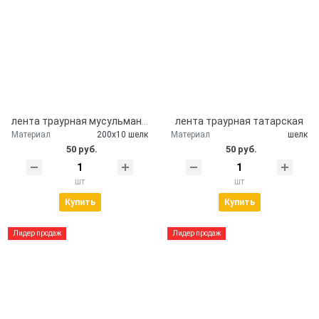
лента траурная мусульманская
лента траурная татарская
Материал
200х10 шелк
Материал
шелк
50 руб.
50 руб.
шт
шт
Купить
Купить
Лидер продаж
Лидер продаж