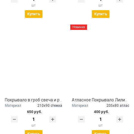
шт
шт
Купить
Купить
Новинка
Покрывало в гроб свеча и розы
Атласное Покрывало Лилии серебро
Материал
210х90 стежка
Материал
205х80 атлас
650 руб.
400 руб.
шт
шт