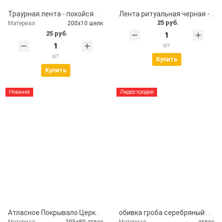
Траурная лента - покойся с миром
Лента ритуальная черная - помним, скорбим
25 руб.
Материал
200х10 шелк
25 руб.
шт
шт
Купить
Купить
Новинка
Лидер продаж
Атласное Покрывало Церковь
обивка гроба серебряный атлас
Материал
205х80 атлас
Материал
атлас