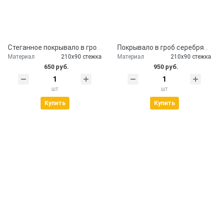
Стеганное покрывало в гроб церковь
Покрывало в гроб серебряное
Материал
210х90 стежка
Материал
210х90 стежка
650 руб.
950 руб.
шт
шт
Купить
Купить