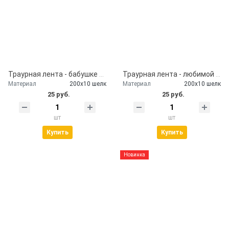
Траурная лента - бабушке от внуков
Траурная лента - любимой маме
Материал
200х10 шелк
Материал
200х10 шелк
25 руб.
25 руб.
шт
шт
Купить
Купить
Новинка