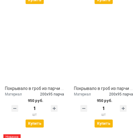
Купить
Купить
Покрывало в гроб из парчи с наволочкой
Покрывало в гроб из парчи бардо
Материал
200х95 парча
Материал
200х95 парча
950 руб.
950 руб.
шт
шт
Купить
Купить
Новинка