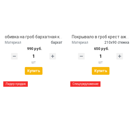
обивка на гроб бархатная крышка гроба
Покрывало в гроб крест ажурный серебро
Материал
бархат
Материал
210х90 стежка
990 руб.
650 руб.
шт
шт
Купить
Купить
Лидер продаж
Спецпредложение