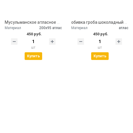
Мусульманское атласное покрывало Кул шариф
обивка гроба шоколадный атлас
Материал
200х95 атлас
Материал
атлас
450 руб.
450 руб.
шт
шт
Купить
Купить