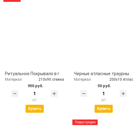
Ритуальное Покрывало в гроб глиттер серебро
Черные атласные траурные ленты - скорбим и помним
Материал
210х90 стежка
Материал
200х10 Атлас
950 руб.
50 руб.
шт
шт
Купить
Купить
Лидер продаж