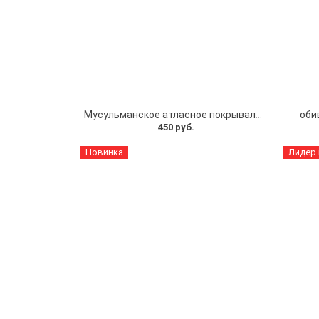
Мусульманское атласное покрывало Кул шариф
оби
450 руб.
Новинка
Лидер