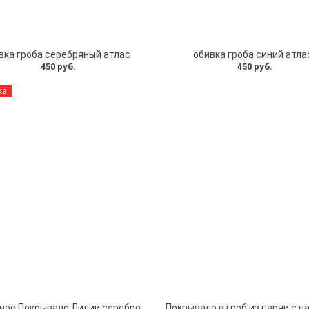
вка гроба серебряный атлас
обивка гроба синий атла
450 руб.
450 руб.
ка
ное Покрывало Лилии серебро