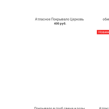
Атласное Покрывало Церковь
оби
400 руб.
Новин
Покрывало в гроб свеча и розы
Атлас