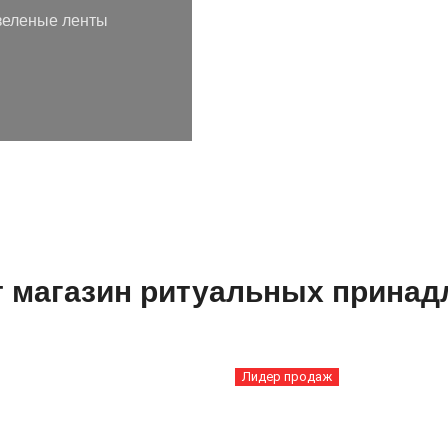
 зеленые ленты
т магазин ритуальных принад
Лидер продаж