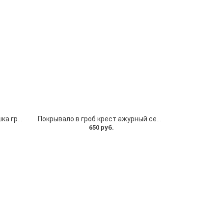
обивка на гроб бархатная крышка гроба
Покрывало в гроб крест ажурный серебро
650 руб.