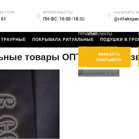
бархатные
православные,
с
мусульманские,
ЕКТОРА
ВРЕМЯ РАБОТЫ
НАПИСАТЬ 
крышкой
армянские,
 61
ПН-ВС: 10.00 -18.00
@rittekspe
с
еврейские
печатью
комплекты
 ТРАУРНЫЕ
ПОКРЫВАЛА РИТУАЛЬНЫЕ
ПОДУШКИ В ГРО
ЗАКАЗАТЬ
ьные товары ОПТом от произ
ЗАКАЗАТЬ
ОБИВКИ
ПОКРЫВАЛА