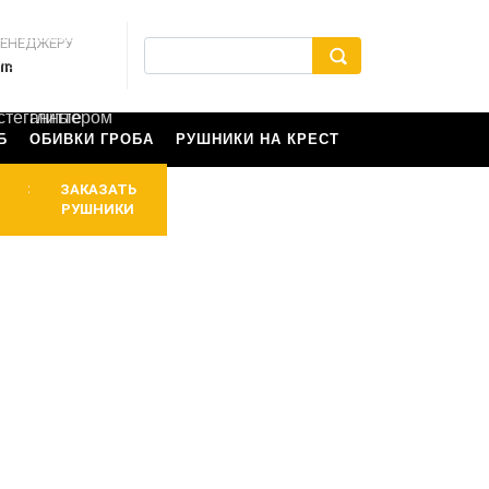
Шелковые,
с
атласные,
цветной
МЕНЕДЖЕРУ
из
печатью
rm
парчи,
с
стеганные
глиттером
Б
ОБИВКИ ГРОБА
РУШНИКИ НА КРЕСТ
ЗАКАЗАТЬ
ЗАКАЗАТЬ
водителя
ПОДУШКИ
РУШНИКИ