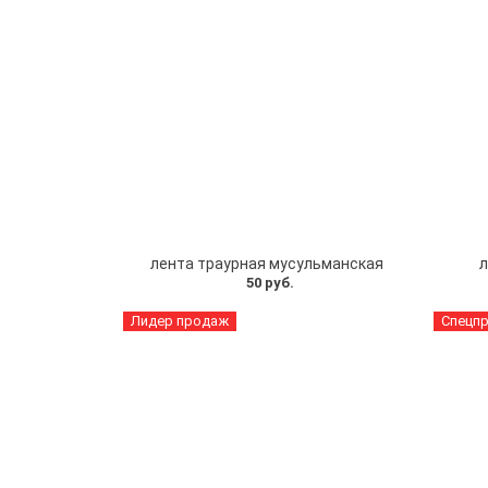
лента траурная мусульманская
л
50 руб.
Лидер продаж
Спецп