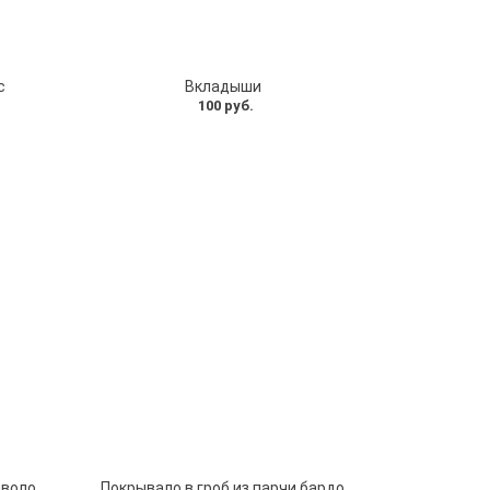
с
Вкладыши
100 руб.
Покрывало в гроб из парчи с наволочкой
Покрывало в гроб из парчи бардо