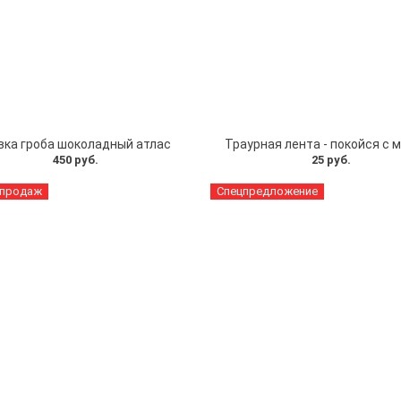
вка гроба шоколадный атлас
Траурная лента - покойся с 
450 руб.
25 руб.
 продаж
Спецпредложение