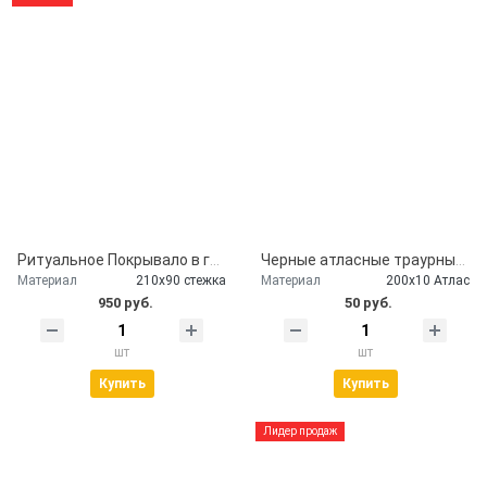
Ритуальное Покрывало в гроб глиттер серебро
Черные атласные траурные ленты - скорбим и помним
Материал
210х90 стежка
Материал
200х10 Атлас
950 руб.
50 руб.
шт
шт
Купить
Купить
Лидер продаж