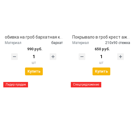
обивка на гроб бархатная крышка гроба
Покрывало в гроб крест ажурный серебро
Материал
бархат
Материал
210х90 стежка
990 руб.
650 руб.
шт
шт
Купить
Купить
Лидер продаж
Спецпредложение