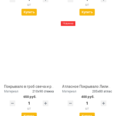
шт
шт
Купить
Купить
Новинка
Покрывало в гроб свеча и розы
Атласное Покрывало Лилии серебро
Материал
210х90 стежка
Материал
205х80 атлас
650 руб.
400 руб.
шт
шт