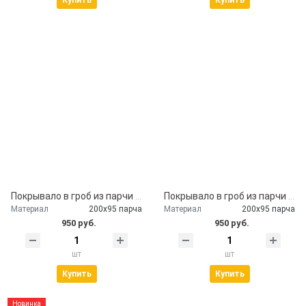
Купить
Купить
Покрывало в гроб из парчи с наволочкой
Покрывало в гроб из парчи бардо
Материал
200х95 парча
Материал
200х95 парча
950 руб.
950 руб.
шт
шт
Купить
Купить
Новинка