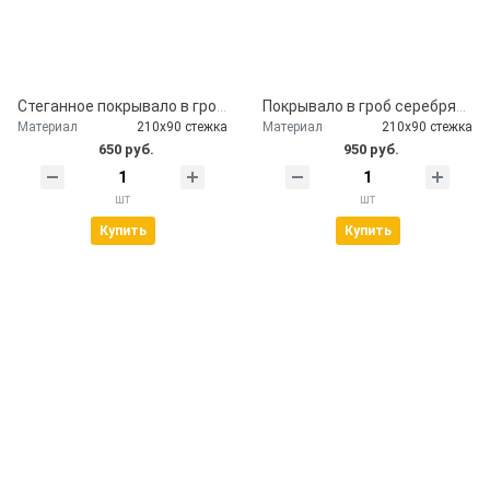
Стеганное покрывало в гроб церковь
Покрывало в гроб серебряное
Материал
210х90 стежка
Материал
210х90 стежка
650 руб.
950 руб.
шт
шт
Купить
Купить