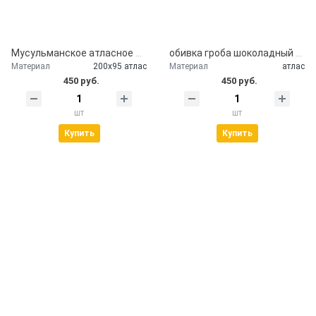
Мусульманское атласное покрывало Кул шариф
обивка гроба шоколадный атлас
Материал
200х95 атлас
Материал
атлас
450 руб.
450 руб.
шт
шт
Купить
Купить