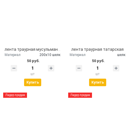
лента траурная мусульманская
лента траурная татарская
Материал
200х10 шелк
Материал
шелк
50 руб.
50 руб.
шт
шт
Купить
Купить
Лидер продаж
Лидер продаж