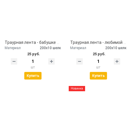
Траурная лента - бабушке от внуков
Траурная лента - любимой маме
Материал
200х10 шелк
Материал
200х10 шелк
25 руб.
25 руб.
шт
шт
Купить
Купить
Новинка