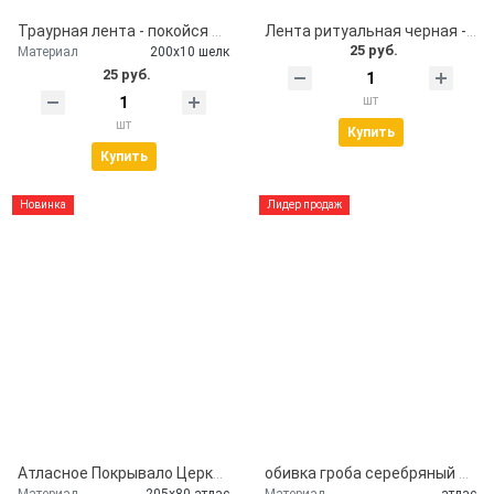
Траурная лента - покойся с миром
Лента ритуальная черная - помним, скорбим
25 руб.
Материал
200х10 шелк
25 руб.
шт
шт
Купить
Купить
Новинка
Лидер продаж
Атласное Покрывало Церковь
обивка гроба серебряный атлас
Материал
205х80 атлас
Материал
атлас