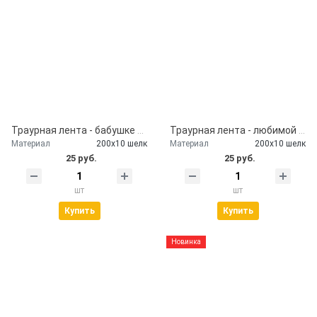
Траурная лента - бабушке от внуков
Траурная лента - любимой маме
Материал
200х10 шелк
Материал
200х10 шелк
25 руб.
25 руб.
шт
шт
Купить
Купить
Новинка