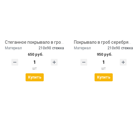
Стеганное покрывало в гроб церковь
Покрывало в гроб серебряное
Материал
210х90 стежка
Материал
210х90 стежка
650 руб.
950 руб.
шт
шт
Купить
Купить