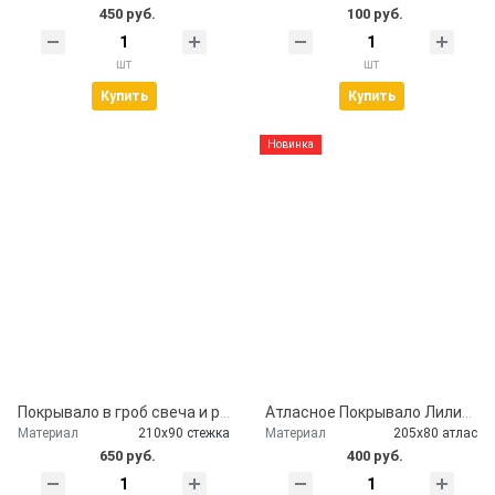
450 руб.
100 руб.
шт
шт
Купить
Купить
Новинка
Покрывало в гроб свеча и розы
Атласное Покрывало Лилии серебро
Материал
210х90 стежка
Материал
205х80 атлас
650 руб.
400 руб.