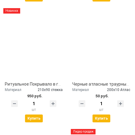
Новинка
Ритуальное Покрывало в гроб глиттер серебро
Черные атласные траурные ленты - скорбим и помним
Материал
210х90 стежка
Материал
200х10 Атлас
950 руб.
50 руб.
шт
шт
Купить
Купить
Лидер продаж