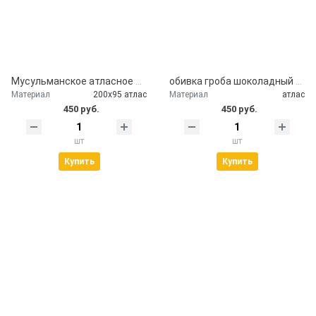
Мусульманское атласное покрывало Кул шариф
обивка гроба шоколадный атлас
Материал
200х95 атлас
Материал
атлас
450 руб.
450 руб.
шт
шт
Купить
Купить