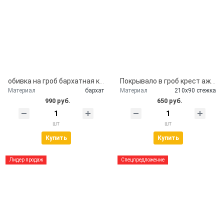
обивка на гроб бархатная крышка гроба
Покрывало в гроб крест ажурный серебро
Материал
бархат
Материал
210х90 стежка
990 руб.
650 руб.
шт
шт
Купить
Купить
Лидер продаж
Спецпредложение