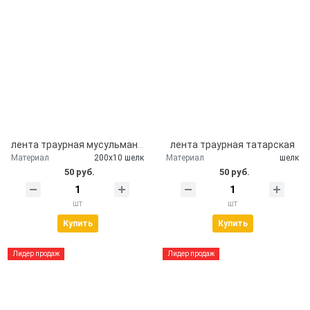
лента траурная мусульманская
лента траурная татарская
Материал
200х10 шелк
Материал
шелк
50 руб.
50 руб.
шт
шт
Купить
Купить
Лидер продаж
Лидер продаж