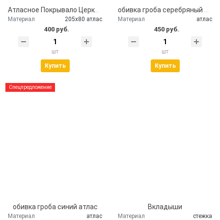
Атласное Покрывало Церковь
обивка гроба серебряный атлас
Материал
205х80 атлас
Материал
атлас
400 руб.
450 руб.
шт
шт
Купить
Купить
Спецпредложение
обивка гроба синий атлас
Вкладыши
Материал
атлас
Материал
стежка