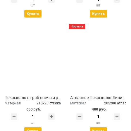
шт
шт
Купить
Купить
Новинка
Покрывало в гроб свеча и розы
Атласное Покрывало Лилии серебро
Материал
210х90 стежка
Материал
205х80 атлас
650 руб.
400 руб.
шт
шт