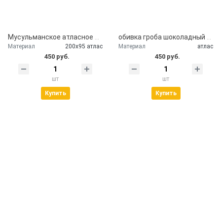
Мусульманское атласное покрывало Кул шариф
обивка гроба шоколадный атлас
Материал
200х95 атлас
Материал
атлас
450 руб.
450 руб.
шт
шт
Купить
Купить