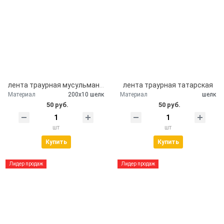
лента траурная мусульманская
лента траурная татарская
Материал
200х10 шелк
Материал
шелк
50 руб.
50 руб.
шт
шт
Купить
Купить
Лидер продаж
Лидер продаж