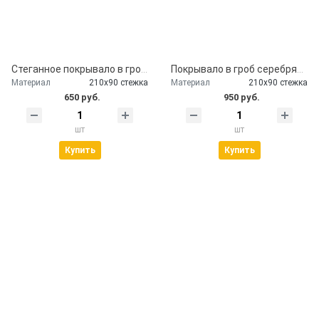
Стеганное покрывало в гроб церковь
Покрывало в гроб серебряное
Материал
210х90 стежка
Материал
210х90 стежка
650 руб.
950 руб.
шт
шт
Купить
Купить