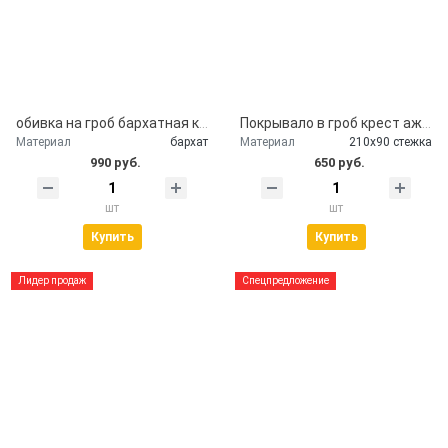
обивка на гроб бархатная крышка гроба
Покрывало в гроб крест ажурный серебро
Материал
бархат
Материал
210х90 стежка
990 руб.
650 руб.
шт
шт
Купить
Купить
Лидер продаж
Спецпредложение