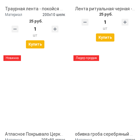
Траурная лента - покойся с миром
Лента ритуальная черная - помним, скорбим
25 руб.
Материал
200х10 шелк
25 руб.
шт
шт
Купить
Купить
Новинка
Лидер продаж
Атласное Покрывало Церковь
обивка гроба серебряный атлас
Материал
205х80 атлас
Материал
атлас