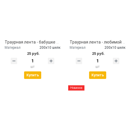
Траурная лента - бабушке от внуков
Траурная лента - любимой маме
Материал
200х10 шелк
Материал
200х10 шелк
25 руб.
25 руб.
шт
шт
Купить
Купить
Новинка