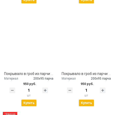
Купить
Купить
Покрывало в гроб из парчи бардо
Покрывало в гроб из парчи с наволочкой
Материал
200х95 парча
Материал
200х95 парча
950 руб.
950 руб.
шт
шт
Купить
Купить
Новинка