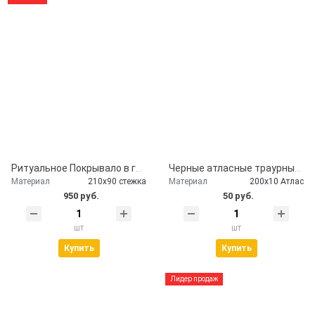
Ритуальное Покрывало в гроб глиттер серебро
Черные атласные траурные ленты - скорбим и помним
Материал
210х90 стежка
Материал
200х10 Атлас
950 руб.
50 руб.
шт
шт
Купить
Купить
Лидер продаж