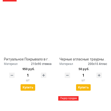
Ритуальное Покрывало в гроб глиттер серебро
Черные атласные траурные ленты - скорбим и помним
Материал
210х90 стежка
Материал
200х10 Атлас
950 руб.
50 руб.
шт
шт
Купить
Купить
Лидер продаж