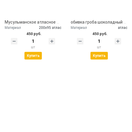
Мусульманское атласное покрывало Кул шариф
обивка гроба шоколадный атлас
Материал
200х95 атлас
Материал
атлас
450 руб.
450 руб.
шт
шт
Купить
Купить