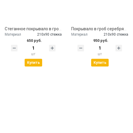
Стеганное покрывало в гроб церковь
Покрывало в гроб серебряное
Материал
210х90 стежка
Материал
210х90 стежка
650 руб.
950 руб.
шт
шт
Купить
Купить