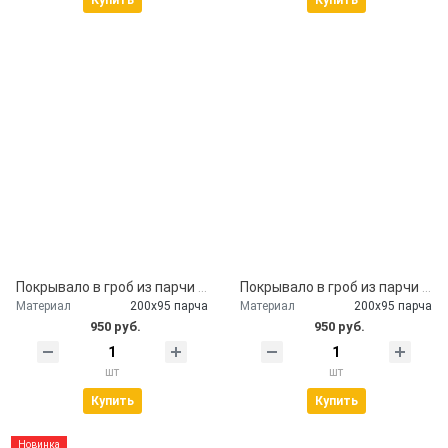
Купить
Купить
Покрывало в гроб из парчи с наволочкой
Покрывало в гроб из парчи бардо
Материал
200х95 парча
Материал
200х95 парча
950 руб.
950 руб.
шт
шт
Купить
Купить
Новинка