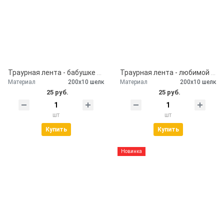
Траурная лента - бабушке от внуков
Траурная лента - любимой маме
Материал
200х10 шелк
Материал
200х10 шелк
25 руб.
25 руб.
шт
шт
Купить
Купить
Новинка