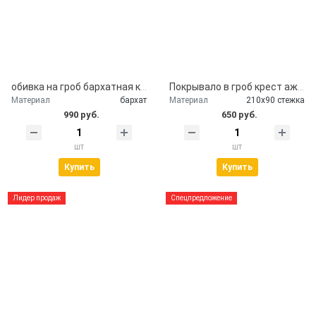
обивка на гроб бархатная крышка гроба
Покрывало в гроб крест ажурный серебро
Материал
бархат
Материал
210х90 стежка
990 руб.
650 руб.
шт
шт
Купить
Купить
Лидер продаж
Спецпредложение