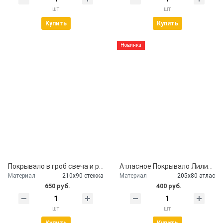
шт
шт
Купить
Купить
Новинка
Покрывало в гроб свеча и розы
Атласное Покрывало Лилии серебро
Материал
210х90 стежка
Материал
205х80 атлас
650 руб.
400 руб.
шт
шт