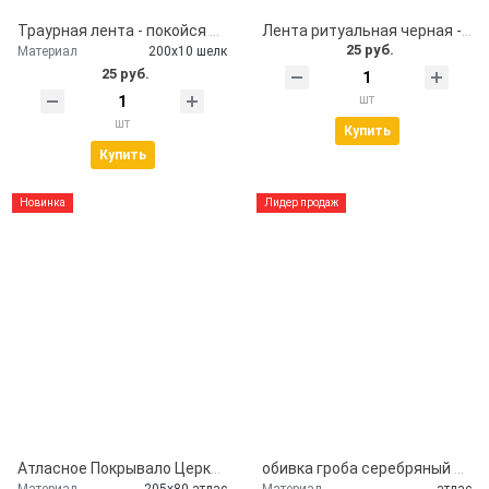
Траурная лента - покойся с миром
Лента ритуальная черная - помним, скорбим
25 руб.
Материал
200х10 шелк
25 руб.
шт
шт
Купить
Купить
Новинка
Лидер продаж
Атласное Покрывало Церковь
обивка гроба серебряный атлас
Материал
205х80 атлас
Материал
атлас