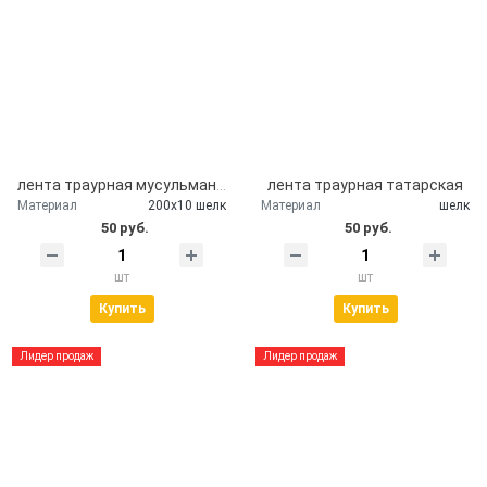
лента траурная мусульманская
лента траурная татарская
Материал
200х10 шелк
Материал
шелк
50 руб.
50 руб.
шт
шт
Купить
Купить
Лидер продаж
Лидер продаж