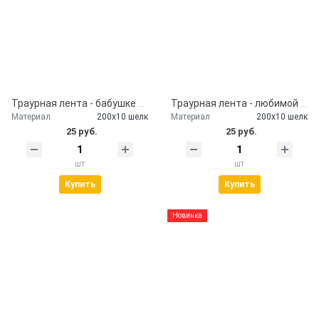
Траурная лента - бабушке от внуков
Траурная лента - любимой маме
Материал
200х10 шелк
Материал
200х10 шелк
25 руб.
25 руб.
шт
шт
Купить
Купить
Новинка