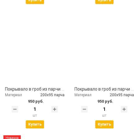
Купить
Купить
Покрывало в гроб из парчи бардо
Покрывало в гроб из парчи с наволочкой
Материал
200х95 парча
Материал
200х95 парча
950 руб.
950 руб.
шт
шт
Купить
Купить
Новинка