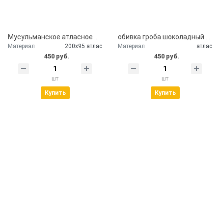
Мусульманское атласное покрывало Кул шариф
обивка гроба шоколадный атлас
Материал
200х95 атлас
Материал
атлас
450 руб.
450 руб.
шт
шт
Купить
Купить