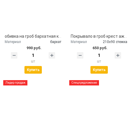
обивка на гроб бархатная крышка гроба
Покрывало в гроб крест ажурный серебро
Материал
бархат
Материал
210х90 стежка
990 руб.
650 руб.
шт
шт
Купить
Купить
Лидер продаж
Спецпредложение