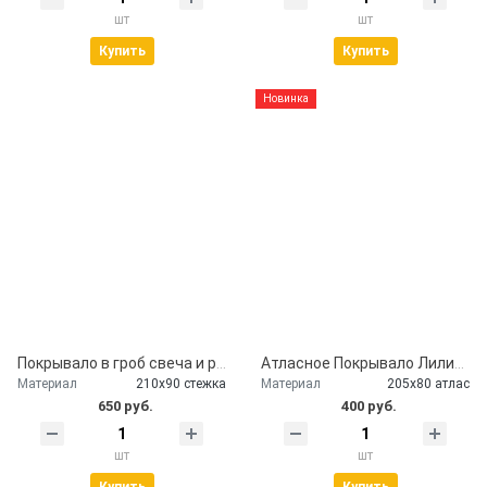
шт
шт
Купить
Купить
Новинка
Покрывало в гроб свеча и розы
Атласное Покрывало Лилии серебро
Материал
210х90 стежка
Материал
205х80 атлас
650 руб.
400 руб.
шт
шт