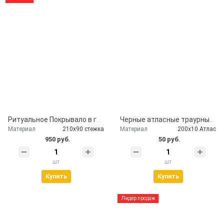
Ритуальное Покрывало в гроб глиттер серебро
Черные атласные траурные ленты - скорбим и помним
Материал
210х90 стежка
Материал
200х10 Атлас
950 руб.
50 руб.
шт
шт
Купить
Купить
Лидер продаж