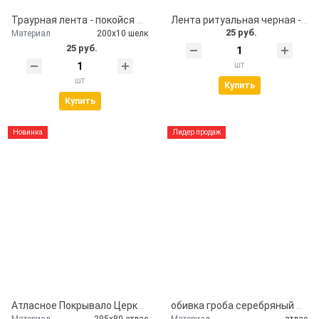
Траурная лента - покойся с миром
Лента ритуальная черная - помним, скорбим
25 руб.
Материал
200х10 шелк
25 руб.
шт
шт
Купить
Купить
Новинка
Лидер продаж
Атласное Покрывало Церковь
обивка гроба серебряный атлас
Материал
205х80 атлас
Материал
атлас