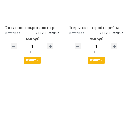
Стеганное покрывало в гроб церковь
Покрывало в гроб серебряное
Материал
210х90 стежка
Материал
210х90 стежка
650 руб.
950 руб.
шт
шт
Купить
Купить