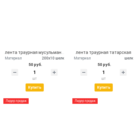
лента траурная мусульманская
лента траурная татарская
Материал
200х10 шелк
Материал
шелк
50 руб.
50 руб.
шт
шт
Купить
Купить
Лидер продаж
Лидер продаж