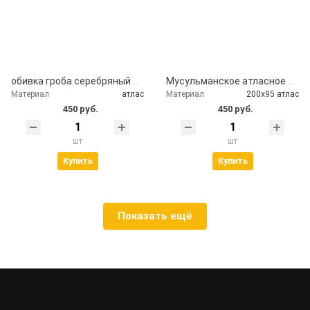
обивка гроба серебряный атлас
Мусульманское атласное покрывало Кул шариф
Материал
атлас
Материал
200х95 атлас
450 руб.
450 руб.
шт
шт
Купить
Купить
Показать ещё