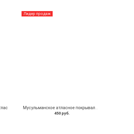
Лидер продаж
тлас
Мусульманское атласное покрывало Кул шариф
450 руб.