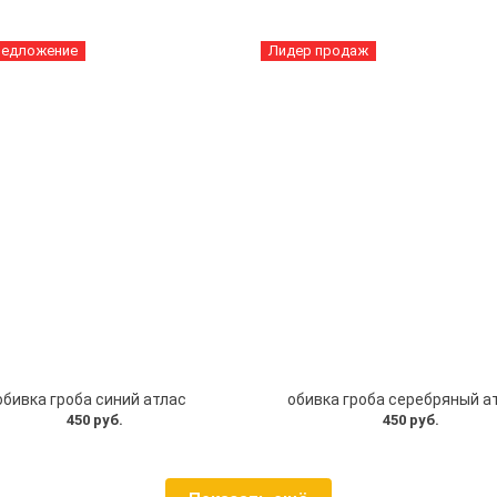
редложение
Лидер продаж
обивка гроба синий атлас
обивка гроба серебряный а
450 руб.
450 руб.