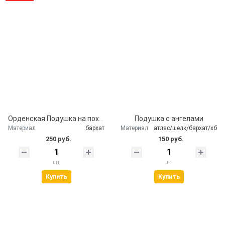
Орденская Подушка на похороны
Подушка с ангелами
Материал
бархат
Материал
атлас/шелк/бархат/хб
250 руб.
150 руб.
шт
шт
Купить
Купить