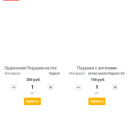
Орденская Подушка на похороны
Подушка с ангелами
Материал
бархат
Материал
атлас/шелк/бархат/хб
250 руб.
150 руб.
шт
шт
Купить
Купить