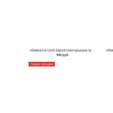
обивка на гроб бархатная крышка гроба
оби
990 руб.
Лидер продаж