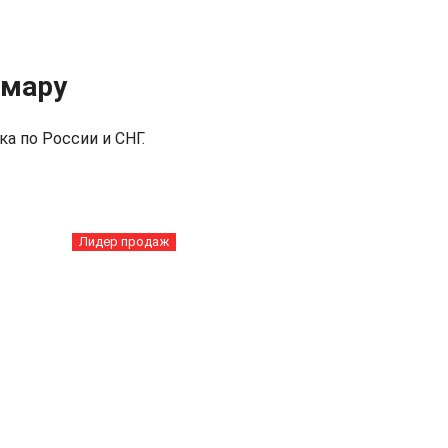
амару
а по России и СНГ.
Лидер продаж