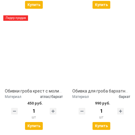
Купить
Купить
Лидер продаж
Обивки гроба крест с молитвой
Обивка для гроба бархатная с крестом
Материал
атлас/бархат
Материал
бархат
450 руб.
990 руб.
шт
шт
Купить
Купить