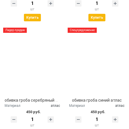
шт
шт
Купить
Купить
Лидер продаж
Спецпредложение
обивка гроба серебряный атлас
обивка гроба синий атлас
Материал
атлас
Материал
атлас
450 руб.
450 руб.
шт
шт