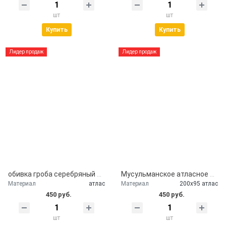
шт
шт
Купить
Купить
Лидер продаж
Лидер продаж
обивка гроба серебряный атлас
Мусульманское атласное покрывало Кул шариф
Материал
атлас
Материал
200х95 атлас
450 руб.
450 руб.
шт
шт