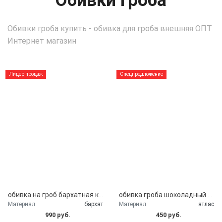
Обивки гроба
Обивки гроба купить - обивка для гроба внешняя ОПТ
Интернет магазин
Лидер продаж
Спецпредложение
обивка на гроб бархатная крышка гроба
обивка гроба шоколадный атлас
Материал
бархат
Материал
атлас
990 руб.
450 руб.